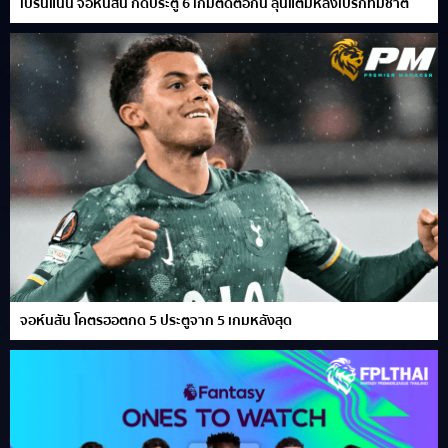
เบรนแนน จอห์นสัน กดประตู 6 เกมติดต่อกัน ลุ้นแต้มหลังเบรกทีมชาติ
จอห์นสัน โคตรฮอตกด 5 ประตูจาก 5 เกมหลังสุด