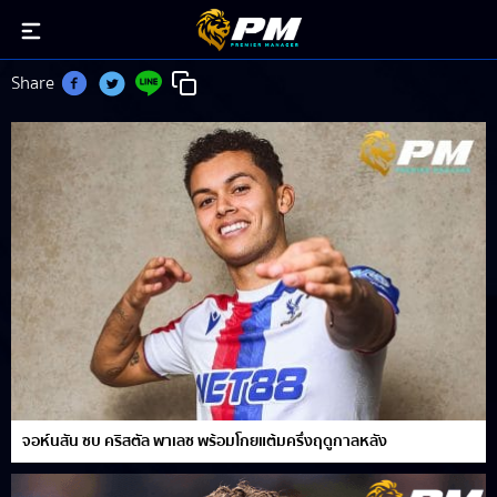
เบรนแนน จอห์นสัน
Share
จอห์นสัน ซบ คริสตัล พาเลซ พร้อมโกยแต้มครึ่งฤดูกาลหลัง