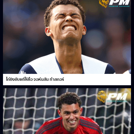
ไก่ยิงยับแต่ไร้ชื่อ จอห์นสัน ทำสกอร์