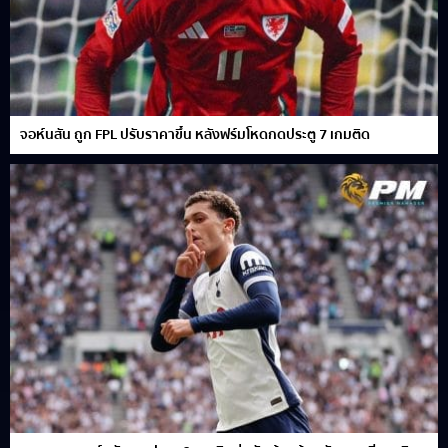
จอห์นสัน ถูก FPL ปรับราคาขึ้น หลังฟร์มโหดกดประตู 7 เกมติด