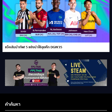
แจ็คสันนำทัพ! 5 แข้งน่าใช้ลุยศึก DGW35
คำค้นหา