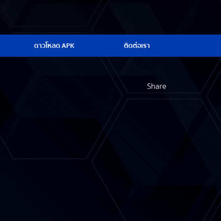
ดาวโหลด APK
ติดต่อเรา
Share