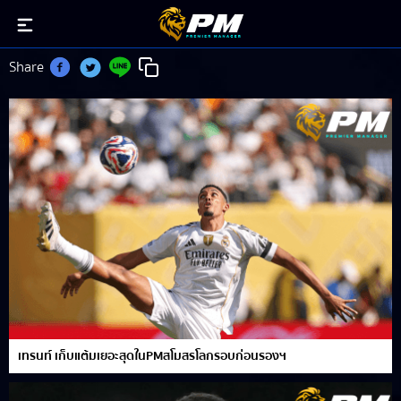
เทรนท์ อเล็กซานเดอร์-อาโนลด์
Share
เทรนท์ เก็บแต้มเยอะสุดในPMสโมสรโลกรอบก่อนรองฯ