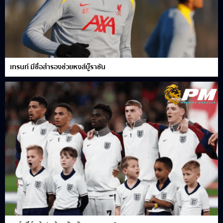
เทรนท์ มีชื่อสำรองช่วยหงส์บู๊ราชัน