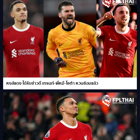
หงส์แดง ได้รับข่าวดี เทรนท์-พี่หมี-โชต้า หวนซ้อมแล้ว