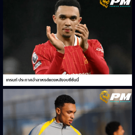
เทรนท์ ประกาศอำลาหงส์แดงหลังจบซีซั่นนี้