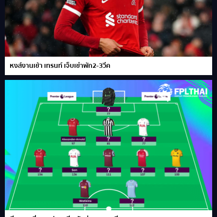
หงส์งานเข้า เทรนท์ เจ็บเข่าพัก2-3วีค