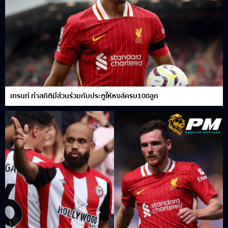
เทรนท์ ทำสถิติมีส่วนร่วมกับประตูให้หงส์ครบ100ลูก