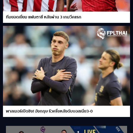
ทีมยอดเยี่ยม แฟนตาซี หลังผ่าน 3 เกมวีคแรก
พาลเมอร์เปิดซิง! อังกฤษ รัวครึ่งหลังดับบอสเนีย3-0