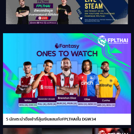
5 นักเตะน่าดึงเข้าทีลุ้นเงินแสนกับFPLTHAIใน DGW34