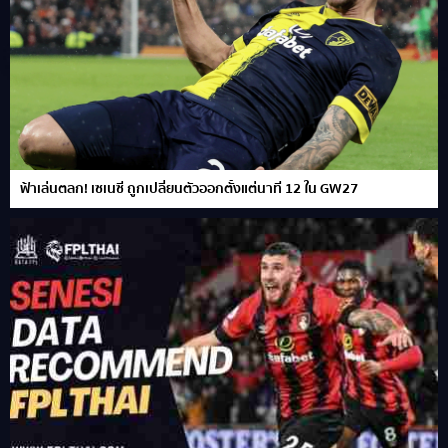
ฟ้าเล่นตลก! เซเนซี ถูกเปลี่ยนตัวออกตั้งแต่นาที 12 ใน GW27