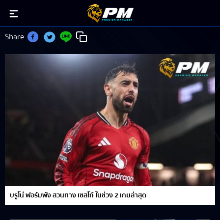
เซสโก้
Share
บรูโน่ ฟอร์มพัง สวนทาง เซสโก้ ในช่วง 2 เกมล่าสุด