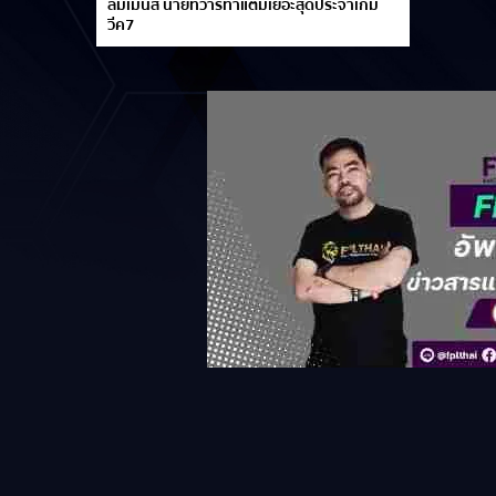
ลัมเมนส์ นายทวารทำแต้มเยอะสุดประจำเกม
วีค7