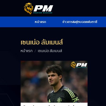
หน้าแรก
ข่าวสาร&ฟุตบอลแฟนตาซี
เซนเน่อ ลัมเมนส์
หน้าแรก
เซนเน่อ ลัมเมนส์