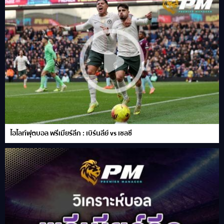
ไฮไลท์ฟุตบอล พรีเมียร์ลีก : เบิร์นลีย์ vs เชลซี