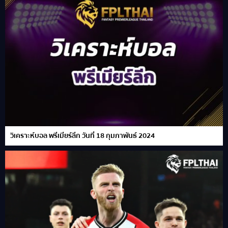
วิเคราะห์บอล พรีเมียร์ลีก วันที่ 18 กุมภาพันธ์ 2024