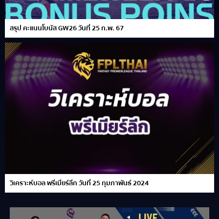
สรุป คะแนนโบนัส GW26 วันที่ 25 ก.พ. 67
วิเคราะห์บอล พรีเมียร์ลีก วันที่ 25 กุมภาพันธ์ 2024