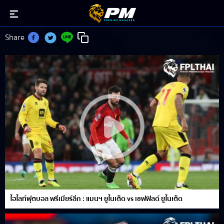
เชฟฟิลด์ ยูไนเต็ด
Share
ไฮไลท์ฟุตบอล พรีเมียร์ลีก : แมนฯ ยูไนเต็ด vs เชฟฟิลด์ ยูไนเต็ด