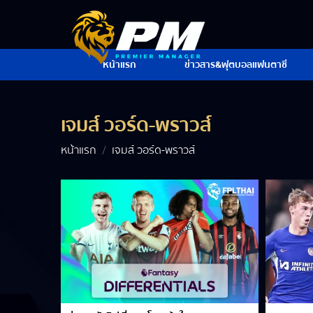
หน้าแรก
ข่าวสาร&ฟุตบอลแฟนตาซี
เจมส์ วอร์ด-พราวส์
หน้าแรก
เจมส์ วอร์ด-พราวส์