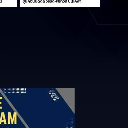
13
ขุนค้อนปิดดีล วอร์ด-พราวส์ ปั่นโค้งๆ