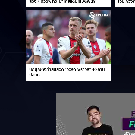
ส่อง 4 ตัวดิฟ ที่จะมาโกยแต้มในDGW28
รวม กองก
นักบุญตั้งค่าสินสอด “วอร์ด-พราวส์” 40 ล้าน
ปอนด์