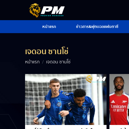
หน้าแรก
ข่าวสาร&ฟุตบอลแฟนตาซี
เจดอน ซานโช่
หน้าแรก
เจดอน ซานโช่