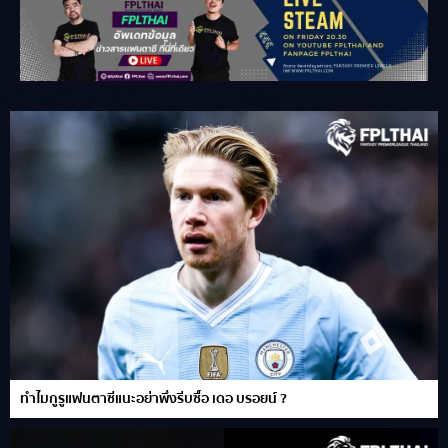
ทำไมกูรูแฟนตาซีแนะอย่าพึ่งรีบซื้อ เดอ บรอยน์ ?