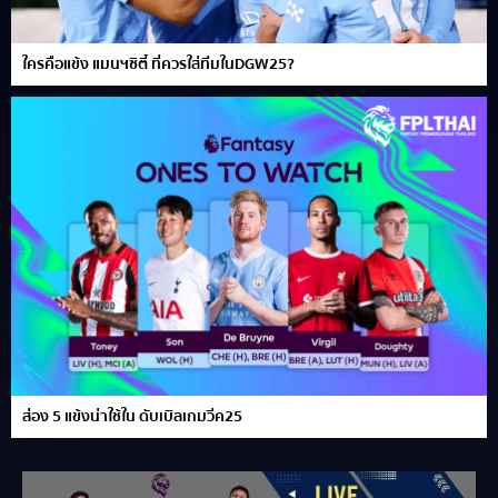
ใครคือแข้ง แมนฯซิตี้ ที่ควรใส่ทีมในDGW25?
ส่อง 5 แข้งน่าใช้ใน ดับเบิลเกมวีค25