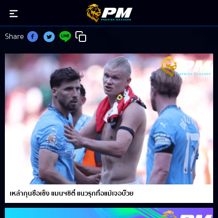
เควิน เดอ บรอยน์
Share
เหล่ากุนซือเซ็ง แมนฯซิตี้ แนวรุกทื่อแม้เจอบ๊วย