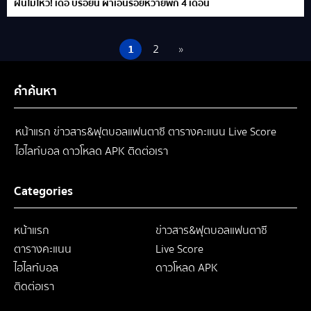
ฝืนไม่ไหว! เดอ บรอยน์ ผ่าเอ็นร้อยหวายพัก 4 เดือน
1
2
»
คำค้นหา
หน้าแรก
ข่าวสาร&ฟุตบอลแฟนตาซี
ตารางคะแนน
Live Score
ไฮไลท์บอล
ดาวโหลด APK
ติดต่อเรา
Categories
หน้าแรก
ข่าวสาร&ฟุตบอลแฟนตาซี
ตารางคะแนน
Live Score
ไฮไลท์บอล
ดาวโหลด APK
ติดต่อเรา