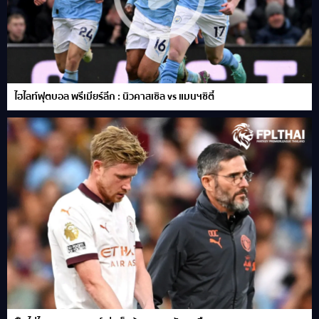
ไฮไลท์ฟุตบอล พรีเมียร์ลีก : นิวคาสเซิล vs แมนฯซิตี้