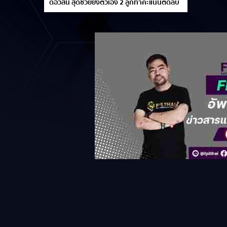
ดอว์สัน สุดซวยยิงตัวเอง 2 ลูกทำคะแนนติดลบ