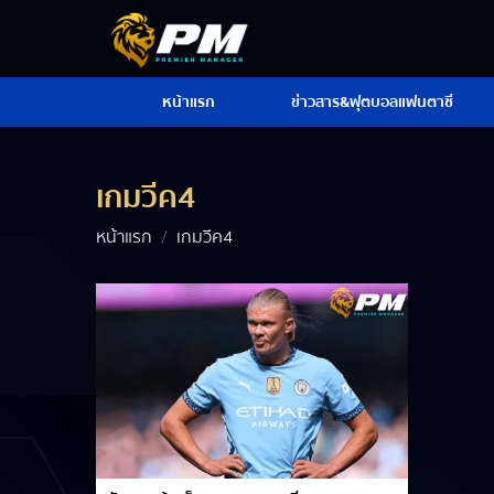
หน้าแรก
ข่าวสาร&ฟุตบอลแฟนตาซี
เกมวีค4
หน้าแรก
เกมวีค4