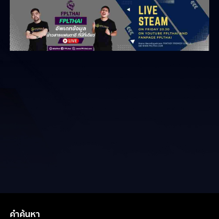
คำค้นหา