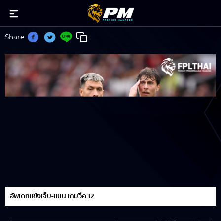
เกมวีค32
Share
อัพเดทแข้งเจ็บ-แบน เกมวีค32