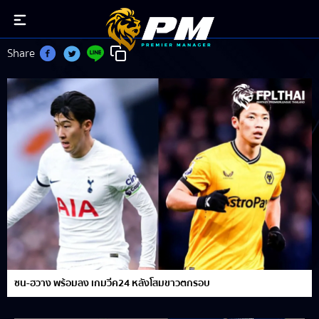
เกมวีค24
Share
ซน-ฮวาง พร้อมลง เกมวีค24 หลังโสมขาวตกรอบ