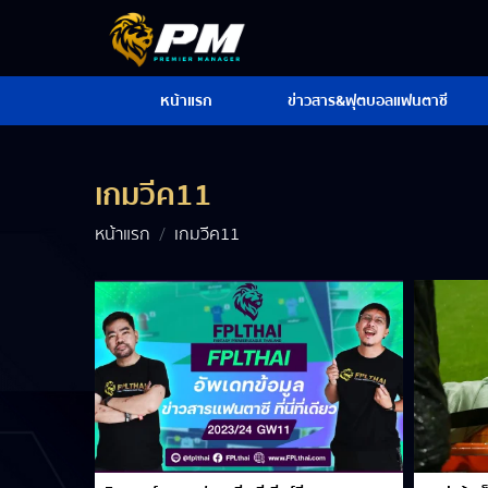
หน้าแรก
ข่าวสาร&ฟุตบอลแฟนตาซี
เกมวีค11
หน้าแรก
เกมวีค11