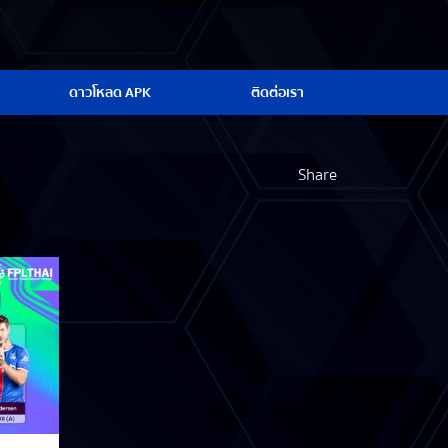
ดาวโหลด APK
ติดต่อเรา
Share