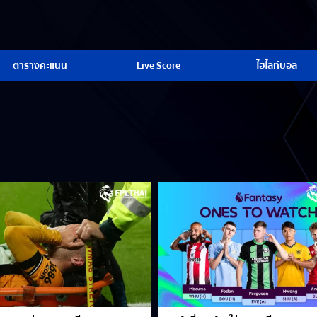
ตารางคะแนน
Live Score
ไฮไลท์บอล