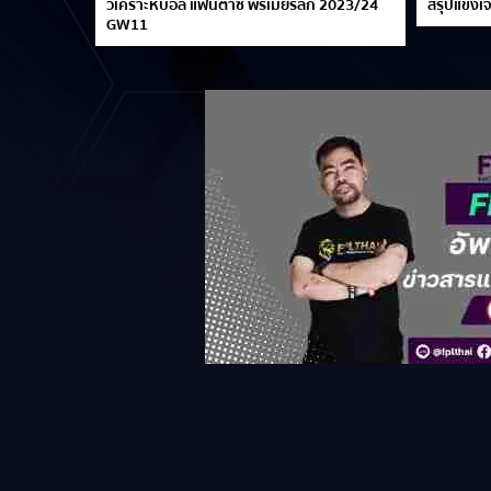
วิเคราะห์บอล แฟนตาซี พรีเมียร์ลีก 2023/24
สรุปแข้งเ
GW11