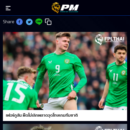
อีแวน เฟอร์กูสัน
Share
เฟอร์กูสัน ฝืดไม่เลิกพลาดจุดโทษเกมทีมชาติ