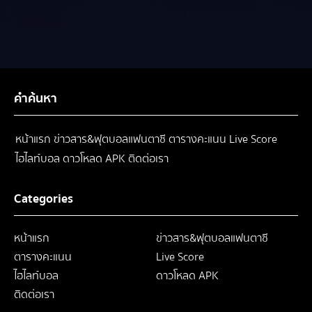
คำค้นหา
หน้าแรก
ข่าวสาร&ฟุตบอลแฟนตาซี
ตารางคะแนน
Live Score
ไฮไลท์บอล
ดาวโหลด APK
ติดต่อเรา
Categories
หน้าแรก
ข่าวสาร&ฟุตบอลแฟนตาซี
ตารางคะแนน
Live Score
ไฮไลท์บอล
ดาวโหลด APK
ติดต่อเรา