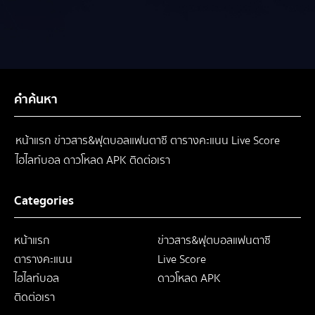
คำค้นหา
หน้าแรก
ข่าวสาร&ฟุตบอลแฟนตาซี
ตารางคะแนน
Live Score
ไฮไลท์บอล
ดาวโหลด APK
ติดต่อเรา
Categories
หน้าแรก
ข่าวสาร&ฟุตบอลแฟนตาซี
ตารางคะแนน
Live Score
ไฮไลท์บอล
ดาวโหลด APK
ติดต่อเรา