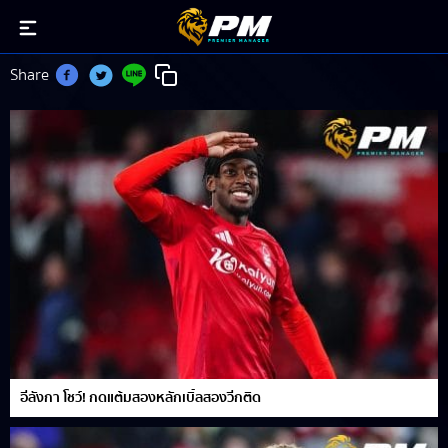
อีลังกา
Share
อีลังกา โชว์! กดแต้มสองหลักเบิ้ลสองวีกติด