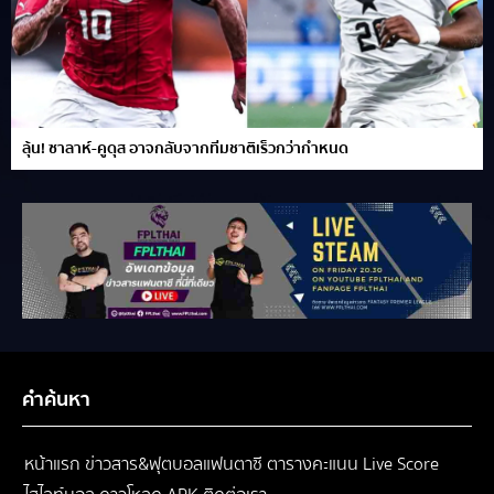
ลุ้น! ซาลาห์-คูดุส อาจกลับจากทีมชาติเร็วกว่ากำหนด
คำค้นหา
หน้าแรก
ข่าวสาร&ฟุตบอลแฟนตาซี
ตารางคะแนน
Live Score