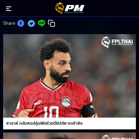
อียิปต์
Share
ซาลาห์ กลับหงส์ลุ้นฟิตช่วยอียิปต์หากเข้าชิง