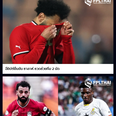
อียิปต์ยืนยัน ซาลาห์ ชวดช่วยทีม 2 นัด