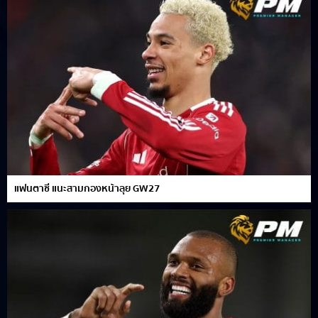
แฟนตาซี แนะสามกองหน้าลุย GW27