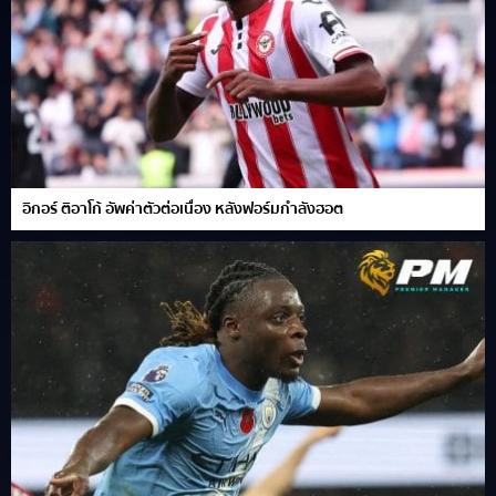
อิกอร์ ติอาโก้ อัพค่าตัวต่อเนื่อง หลังฟอร์มกำลังฮอต