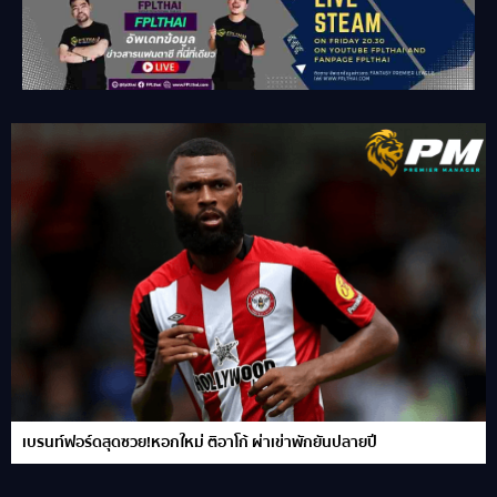
เบรนท์ฟอร์ดสุดซวย!หอกใหม่ ติอาโก้ ผ่าเข่าพักยันปลายปี