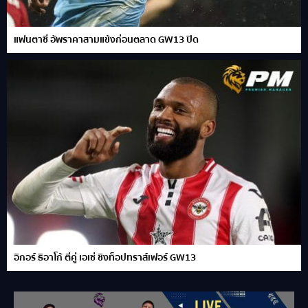
แฟนตาซี อัพราคาสามแข้งก่อนตลาด GW13 ปิด
อิกอร์ ธิอาโก้ ตีคู่ เอเซ่ ชิงท็อปทราส์เฟอร์ GW13