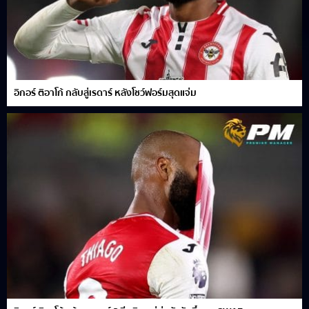
อิกอร์ ติอาโก้ กลับสู่เรดาร์ หลังโชว์ฟอร์มสุดแจ่ม