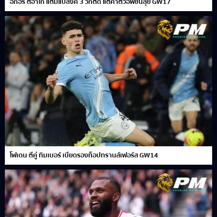
อิกอร์ ติอาโก้ แต้มแบลงค์ 3 วีกติด แต่ค่าตัวอัพขึ้นลุย GW17
โฟเดน ตีคู่ ทิมเบอร์ เบียดรองท็อปทรานส์เฟอร์ส GW14