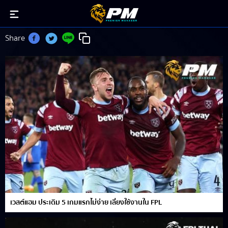
อาเรโอล่า
Share
เวสต์แฮม ประเดิม 5 เกมแรกไม่ง่าย เลี่ยงใช้งานใน FPL