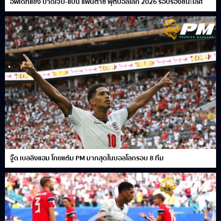
อัพเดทแข้ง บาดเจ็บ-แบน แฟนตาซี ฟุตบอลโลก 2026 รอบรองชนะเลิศ
จู๊ด เบลลิงแฮม โกยแต้ม PM มากสุดในบอลโลกรอบ 8 ทีม