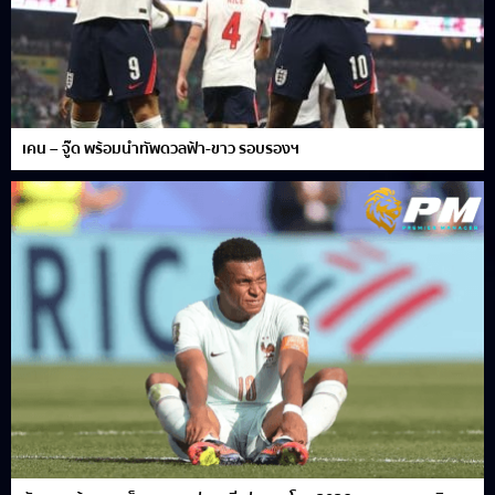
เคน – จู๊ด พร้อมนำทัพดวลฟ้า-ขาว รอบรองฯ