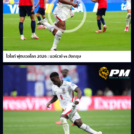
ไฮไลท์ ฟุตบอลโลก 2026 : นอร์เวย์ vs อังกฤษ