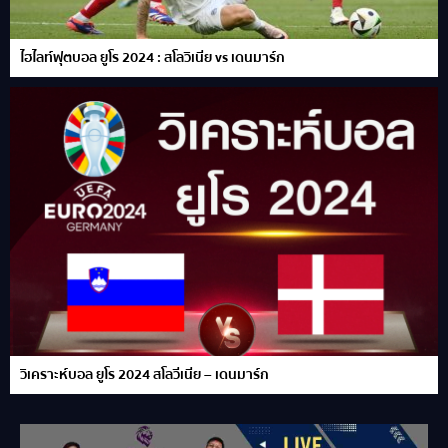
ไฮไลท์ฟุตบอล ยูโร 2024 : สโลวิเนีย vs เดนมาร์ก
วิเคราะห์บอล ยูโร 2024 สโลวีเนีย – เดนมาร์ก