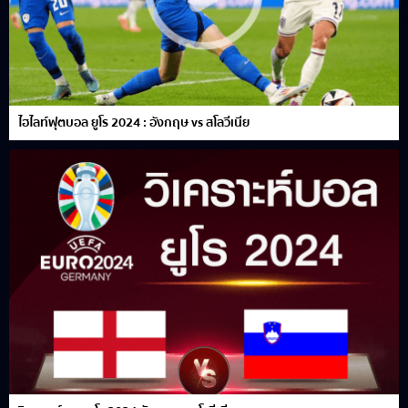
ไฮไลท์ฟุตบอล ยูโร 2024 : อังกฤษ vs สโลวีเนีย