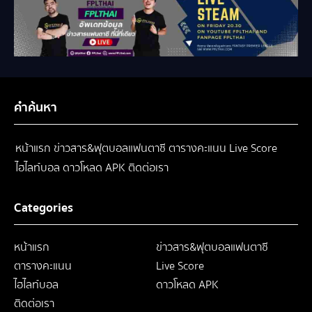
คำค้นหา
หน้าแรก
ข่าวสาร&ฟุตบอลแฟนตาซี
ตารางคะแนน
Live Score
ไฮไลท์บอล
ดาวโหลด APK
ติดต่อเรา
Categories
หน้าแรก
ข่าวสาร&ฟุตบอลแฟนตาซี
ตารางคะแนน
Live Score
ไฮไลท์บอล
ดาวโหลด APK
ติดต่อเรา