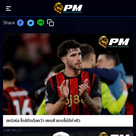
สเปอร์ส
Share
สเปอร์ส ใกล้ปิดดีลคว้า เซเนซี แบบไม่มีค่าตัว