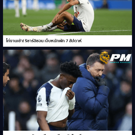
ไก่งานเข้า! ริชาร์ลิซอน เจ็บหนักพัก 7 สัปดาห์