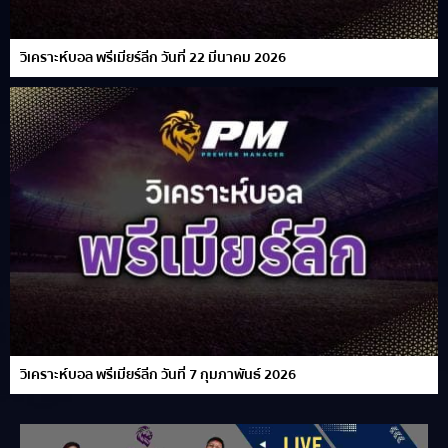
วิเคราะห์บอล พรีเมียร์ลีก วันที่ 22 มีนาคม 2026
วิเคราะห์บอล พรีเมียร์ลีก วันที่ 7 กุมภาพันธ์ 2026