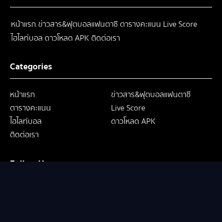
หน้าแรก
ข่าวสาร&ฟุตบอลแฟนตาซี
ตารางคะแนน
Live Score
ไฮไลท์บอล
ดาวโหลด APK
ติดต่อเรา
Categories
หน้าแรก
ข่าวสาร&ฟุตบอลแฟนตาซี
ตารางคะแนน
Live Score
ไฮไลท์บอล
ดาวโหลด APK
ติดต่อเรา
Follow Us