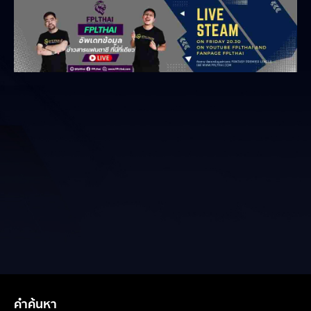
คำค้นหา