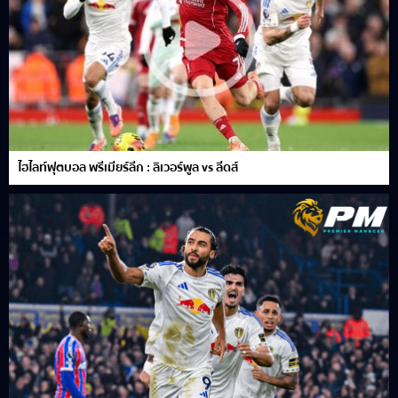
ไฮไลท์ฟุตบอล พรีเมียร์ลีก : ลิเวอร์พูล vs ลีดส์