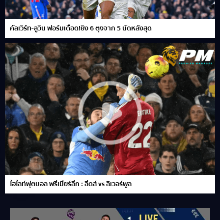
คัลเวิร์ท-ลูวิน ฟอร์มเดือด!ยิง 6 ตุงจาก 5 นัดหลังสุด
ไฮไลท์ฟุตบอล พรีเมียร์ลีก : ลีดส์ vs ลิเวอร์พูล