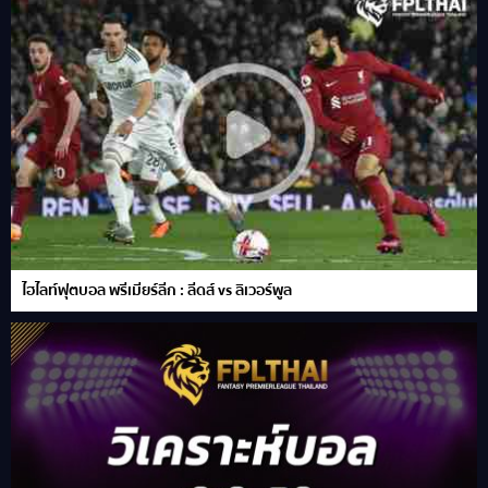
ไฮไลท์ฟุตบอล พรีเมียร์ลีก : ลีดส์ vs ลิเวอร์พูล