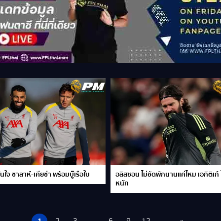
นใจ ซาลาห์-เคียซ่า พร้อมบู๊เรือใบ
อลิสซอน ไม่ชัดพักนานแค่ไหม เอกิติเก้ ไ
หนัก