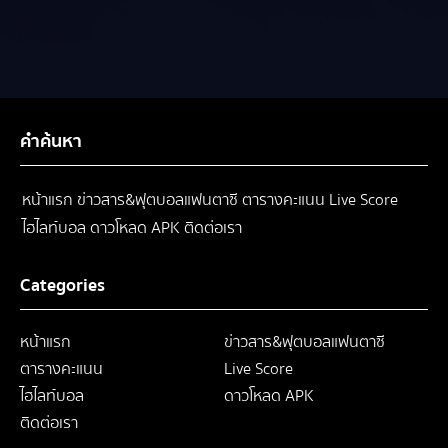
คำค้นหา
หน้าแรก
ข่าวสาร&ฟุตบอลแฟนตาซี
ตารางคะแนน
Live Score
ไฮไลท์บอล
ดาวโหลด APK
ติดต่อเรา
Categories
หน้าแรก
ข่าวสาร&ฟุตบอลแฟนตาซี
ตารางคะแนน
Live Score
ไฮไลท์บอล
ดาวโหลด APK
ติดต่อเรา