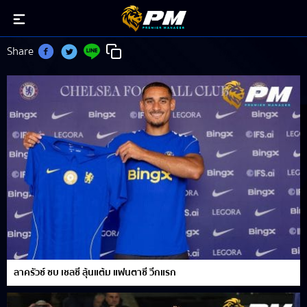
ลาครัวซ์
Share
ลาครัวซ์ ซบ เชลซี ลุ้นแต้ม แฟนตาซี วีกแรก