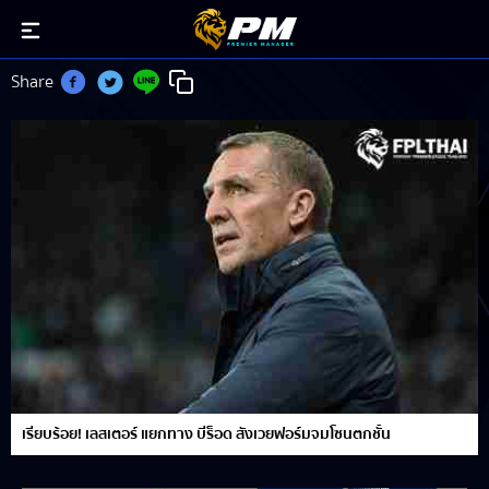
ร็อดเจอร์ส
Share
เรียบร้อย! เลสเตอร์ แยกทาง บีร็อด สังเวยฟอร์มจมโซนตกชั้น