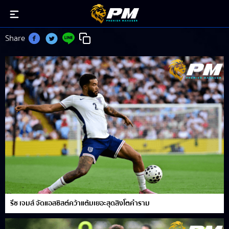
รีซ เจมส์
Share
รีซ เจมส์ จัดแอสซิสต์คว้าแต้มเยอะสุดสิงโตคำราม