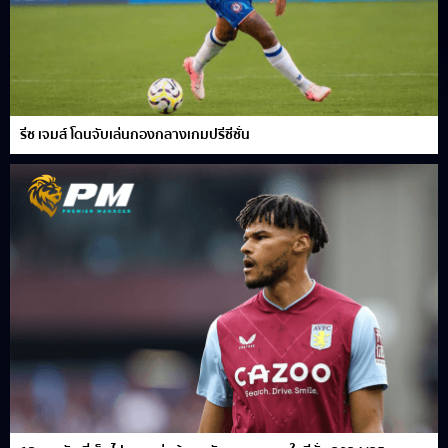
รีซ เจมส์ โดนจับเล่นกองกลางเกมปรีซีซั่น