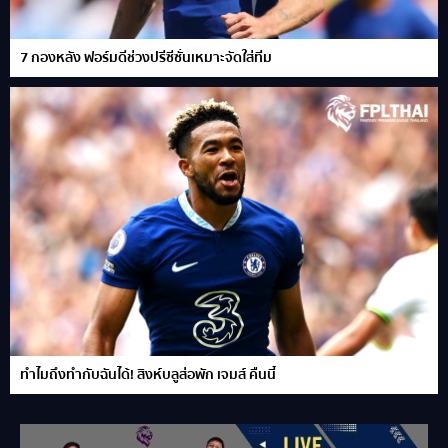
7 กองหลัง ฟอร์มดีช่วงปรีซีซั่นเหมาะจัดใส่ทีม
ทำไมถึงทำกับฉันได้! สิงห์บลูส่อพัก เจมส์ คืนนี้