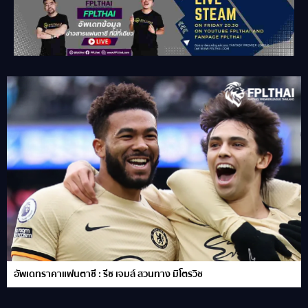
อัพเดทราคาแฟนตาซี : รีซ เจมส์ สวนทาง มิโตรวิช