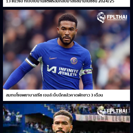
13 แนวรับ ที่เจ็บไปนานแต่พร้อมกลับมาลงสนามในซีซั่น 2024/25
สมทบโรงพยาบาล!รีซ เจมส์ เจ็บอีกแล้วคาดพักยาว 3 เดือน