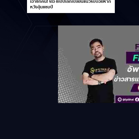
เอาซักคน! ริโอ ชี้เป๊ปเลิกเปลี่ยนแนวรับบ่อยหาก
หวังลุ้นแชมป์