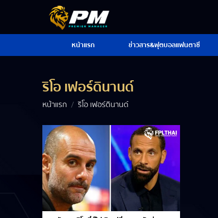
หน้าแรก
ข่าวสาร&ฟุตบอลแฟนตาซี
ริโอ เฟอร์ดินานด์
หน้าแรก
ริโอ เฟอร์ดินานด์