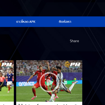
ดาวโหลด APK
ติดต่อเรา
Share