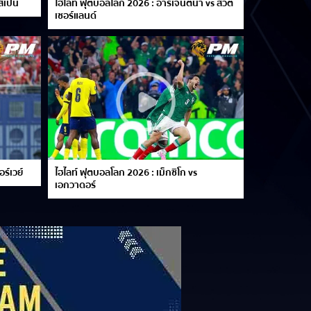
 สเปน
ไฮไลท์ ฟุตบอลโลก 2026 : อาร์เจนติน่า vs สวิต
เซอร์แลนด์
ร์เวย์
ไฮไลท์ ฟุตบอลโลก 2026 : เม็กซิโก vs
เอกวาดอร์