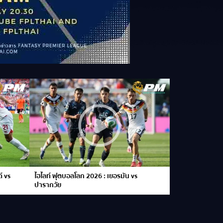
์ vs
ไฮไลท์ ฟุตบอลโลก 2026 : เยอรมัน vs
ปารากวัย