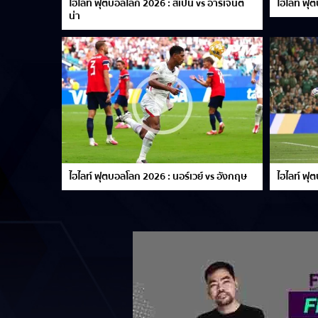
ไฮไลท์ ฟุตบอลโลก 2026 : สเปน vs อาร์เจนติ
ไฮไลท์ ฟุ
น่า
ไฮไลท์ ฟุตบอลโลก 2026 : นอร์เวย์ vs อังกฤษ
ไฮไลท์ ฟุ