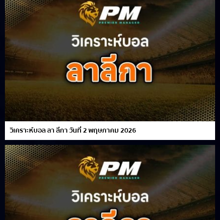
วิเคราะห์บอล ลา ลีกา วันที่ 2 พฤษภาคม 2026