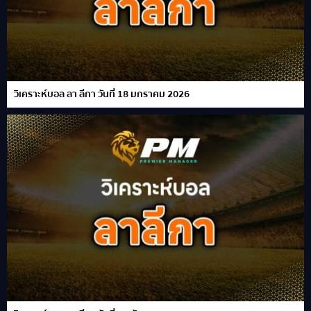
วิเคราะห์บอล ลา ลีกา วันที่ 18 มกราคม 2026