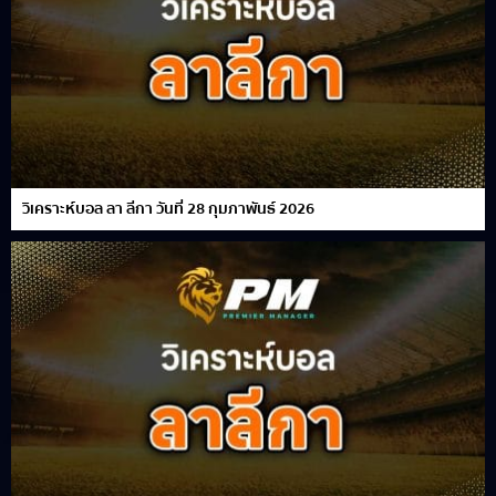
วิเคราะห์บอล ลา ลีกา วันที่ 28 กุมภาพันธ์ 2026