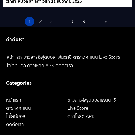
วิเคราะห์บอล ลา ลีกา วันที่ 21 ธันวาคม 2025
1
2
3
...
6
9
...
»
คำค้นหา
หน้าแรก
ข่าวสาร&ฟุตบอลแฟนตาซี
ตารางคะแนน
Live Score
ไฮไลท์บอล
ดาวโหลด APK
ติดต่อเรา
Categories
หน้าแรก
ข่าวสาร&ฟุตบอลแฟนตาซี
ตารางคะแนน
Live Score
ไฮไลท์บอล
ดาวโหลด APK
ติดต่อเรา