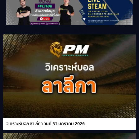
วิเคราะห์บอล ลา ลีกา วันที่ 31 มกราคม 2026