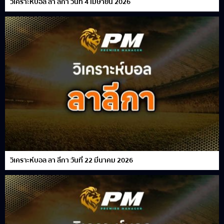
วิเคราะห์บอล ลา ลีกา วันที่ 4 เมษายน 2026
วิเคราะห์บอล ลา ลีกา วันที่ 22 มีนาคม 2026