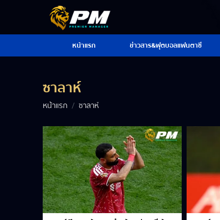
หน้าแรก
ข่าวสาร&ฟุตบอลแฟนตาซี
ซาลาห์
หน้าแรก
ซาลาห์