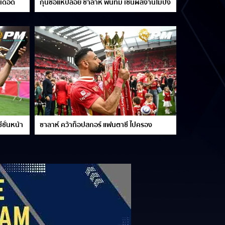
งเดือด
กุนซือแห่ปล่อย ซาลาห์ พ้นทีม เซ่นผลงานไม่ปัง
ซั่นหน้า
ซาลาห์ คว้าท็อปสกอร์ แฟนตาซี ไปครอง