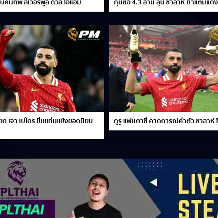
นคืนทัพ ลิเวอร์พูล ดวล โอแอ็ม
กุนซือ 4.3 ล้าน ลุ้น ซาลาห์ ทำแต้มแด
ียด เจา เปโดร ขึ้นแท่นแข้งยอดนิยม
กูรู แฟนตาซี คาดการณ์ค่าตัว ซาลาห์ ซี