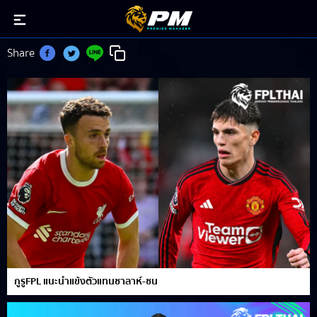
ซน เฮือง มิน
Share
กูรูFPL แนะนำแข้งตัวแทนซาลาห์-ซน