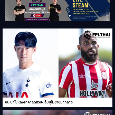
ซน น่าใช้หลังราคาลดฮวบ-เอ็มบูโม่ย้ายมากลาง