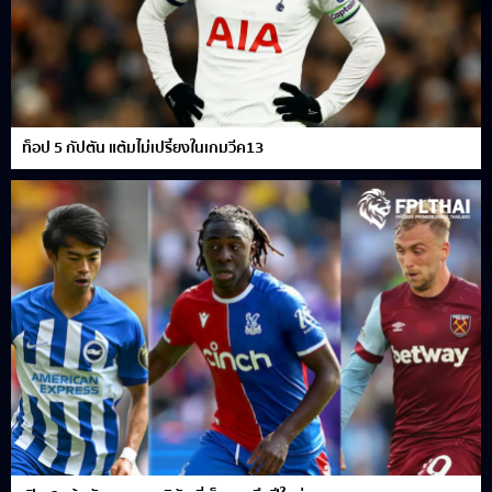
ท็อป 5 กัปตัน แต้มไม่เปรี้ยงในเกมวีค13