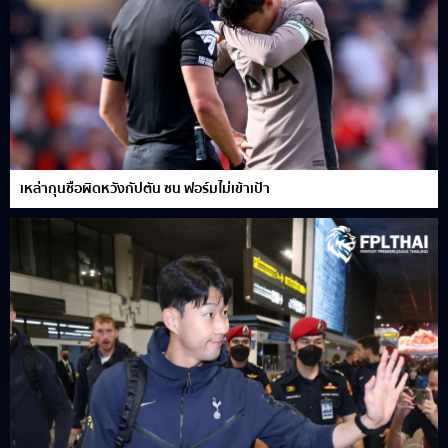
เหล่ากุนซือผิดหวังกัปตัน ซน ฟอร์มไม่เข้าเป้า