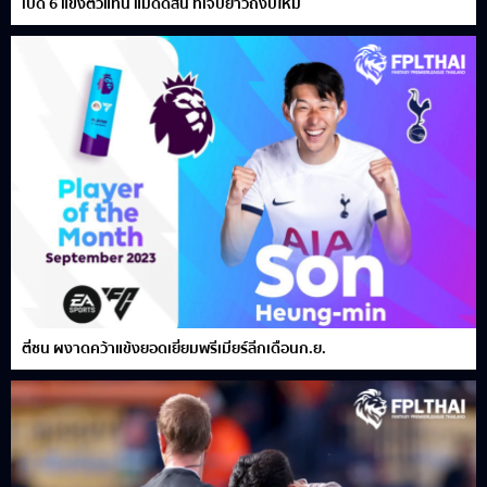
เปิด 6 แข้งตัวแทน แมดดิสัน ที่เจ็บยาวถึงปีใหม่
ตี๋ซน ผงาดคว้าแข้งยอดเยี่ยมพรีเมียร์ลีกเดือนก.ย.