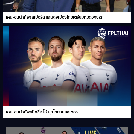
เคน-ซนนำทัพ! สเปอร์ส แลนดิ้งเมืองไทยเตรียมหวดจิ้งจอก
เคน-ซนนำทัพ!เปิดชื่อ ไก่ บุกไทยฉะเลสเตอร์