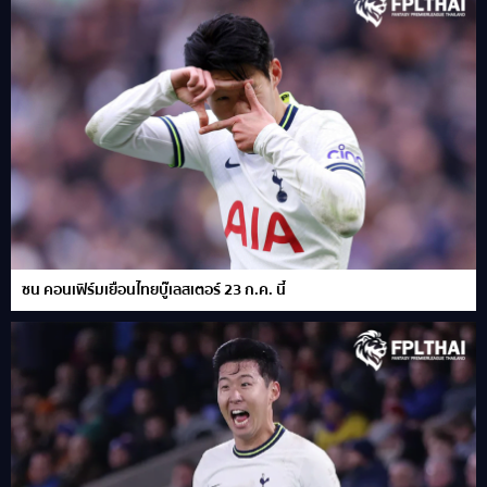
ซน คอนเฟิร์มเยือนไทยบู๊เลสเตอร์ 23 ก.ค. นี้