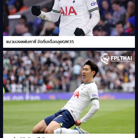
แมวมองแฟนตาซี จัดทีมเดือดลุยGW35