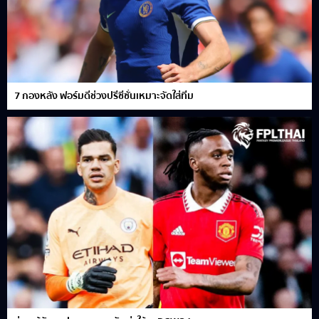
7 กองหลัง ฟอร์มดีช่วงปรีซีซั่นเหมาะจัดใส่ทีม