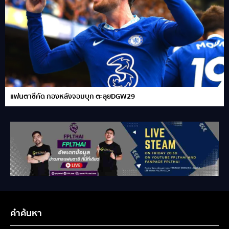
แฟนตาซีคัด กองหลังจอมบุก ตะลุยDGW29
คำค้นหา