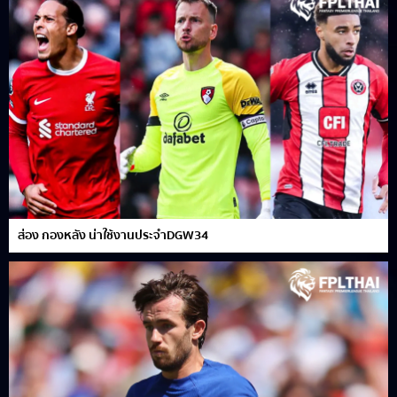
ส่อง กองหลัง น่าใช้งานประจำDGW34