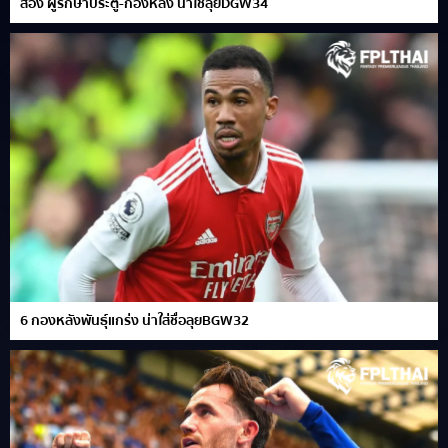
ส่อง ผู้รักษาประตู-กองหลัง น่าใช้ลุยDGW34
6 กองหลังพันธ์ุแกร่ง น่าใส่ชื่อลุยBGW32