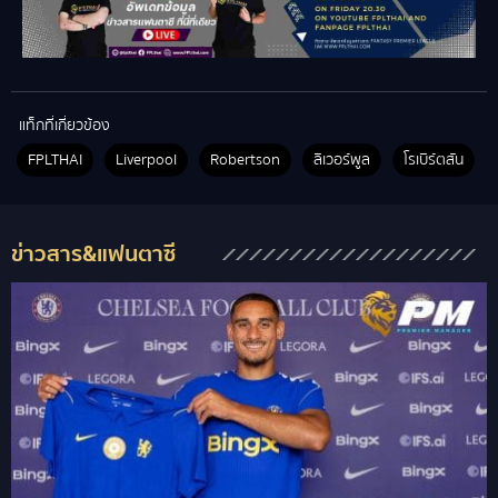
แท็กที่เกี่ยวข้อง
FPLTHAI
Liverpool
Robertson
ลิเวอร์พูล
โรเบิร์ตสัน
ข่าวสาร&แฟนตาซี