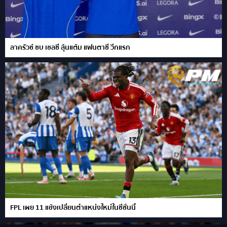
ลาครัวซ์ ซบ เชลซี ลุ้นแต้ม แฟนตาซี วีกแรก
FPL เผย 11 แข้งเปลี่ยนตำแหน่งใหม่ในซีซั่นนี้