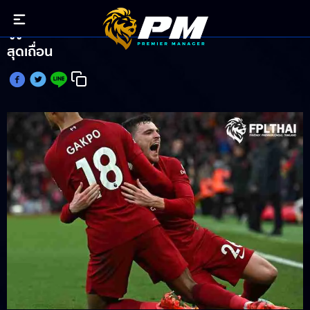
กูรู FPL ชั่งใจขาย-รั้ง โรเบิร์ตสัน วีกนี้ หลังโชว์ฟอร์ม
สุดเถื่อน