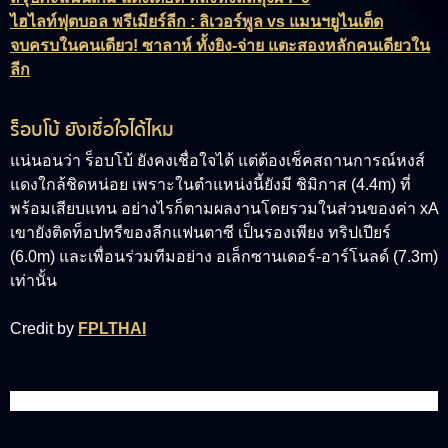
ไฮไลท์ฟุตบอล พรีเมียร์ลีก : ลิเวอร์พูล vs แมนฯยูไนเต็ด
จบครบในคนเดียว! ซาลาห์ ทั้งยิง-จ่าย แตะสองหลักคนเดียวใน
ลีก
ร็อบโบ้ ยังเชื่อใจได้ไหม
แน่นอนว่า ร็อบโบ้ ยังคงเชื่อใจได้ แต่ต้องเช็คสถานการณ์หงส์
แดงใกล้ชิดหน่อย เพราะในตำแหน่งนี้ยังมี ชิมิกาส (4.4m) ที่
พร้อมเสียบแทน อย่างไรก็ตามผลงานโดยรวมในส่วนของค่า xA
เขายังติดท็อปทรีของลีกแฟนตาซี เป็นรองเพียง ทริปเปียร์
(6.0m) และเพื่อนร่วมทีมอย่าง อเล็กซานเดอร์-อาร์โนลด์ (7.3m)
เท่านั้น
Credit by
FPLTHAI