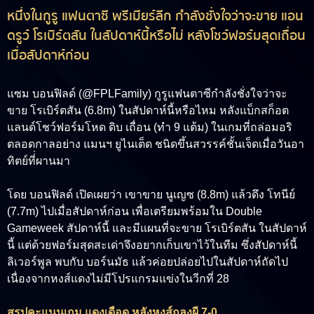
หนึ่งในกูรู แฟนตาซี พรีเมียร์ลีก กำลังชั่งใจว่าจะขาย แอน
ดรูว์ โรเบิร์ตสัน ในสัปดาห์นี้หรือไม่ หลังโชว์ฟอร์มสุดเถื่อน
เมื่อสัปดาห์ก่อน
แซม บอนฟิลด์ (@FPLFamily) กูรูแฟนตาซีกำลังชั่งใจว่าจะ
ขาย โรเบิร์ตสัน (6.8m) ในสัปดาห์นี้หรือไหม หลังแบ็กสก็อต
แลนด์โชว์ฟอร์มโหด ดิบ เถื่อน (ทำ 9 แต้ม) ในเกมที่ถล่อมอริ
ตลอดกาลอย่าง แมนฯ ยูไนเต็ด ชนิดขึ้นสวรรค์ชั้นเจ็ดเมื่อวันอา
ทิตย์ที่่ผานมา
โดย บอนฟิลด์ เปิดเผยว่า เขาขาย นูเญซ (8.8m) แล้วดึง โทนีย์
(7.7m) ไปเมื่อสัปดาห์ก่อน เพื่อเตรียมพร้อมใน Double
Gameweek สัปดาห์นี้ และมีแผนที่จะขาย โรเบิร์ตสัน ในสัปดาห์
นี้ แต่ด้วยฟอร์มสุดสะเด่าจึงอยากเก็บเขาไว้ในทีม ซึ่งสัปดาห์นี้
ลิเวอร์พูล พบกับ บอร์นมัธ แล้วค่อยปล่อยไปในสัปดาห์ถัดไป
เนื่องจากหงส์แดงไม่มีโปรแกรมแข่งในวีกที่ 28
สรุปคะแนนเกม แดงเดือด หลังหงส์ถลุงผี 7-0