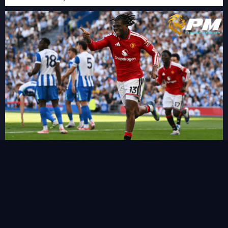
FPL เผย 11 แข้งเปลี่ยนตำแหน่งใหม่ในซีซั่นนี้