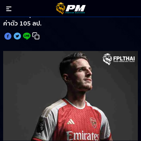
สักทีพ่อหนุ่ม! ไรซ์ เปิดตัวซบ อาร์เซน่อล เรียบร้อย
ค่าตัว 105 ลป.