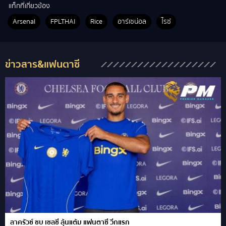
แท็กที่เกี่ยวข้อง
Arsenal
FPLTHAI
Rice
อาร์เซน่อล
ไรซ์
ข่าวสาร&แฟนตาซี
ลาครัวซ์ ซบ เชลซี ลุ้นแต้ม แฟนตาซี วีกแรก