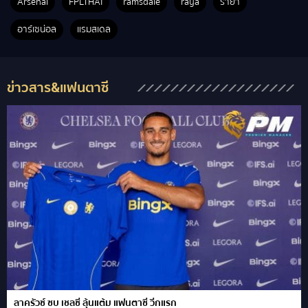
Arsenal
FPLTHAI
ramsdale
raya
รายา
อาร์เซน่อล
แรมสเดล
ข่าวสาร&แฟนตาซี
ลาครัวซ์ ซบ เชลซี ลุ้นแต้ม แฟนตาซี วีกแรก