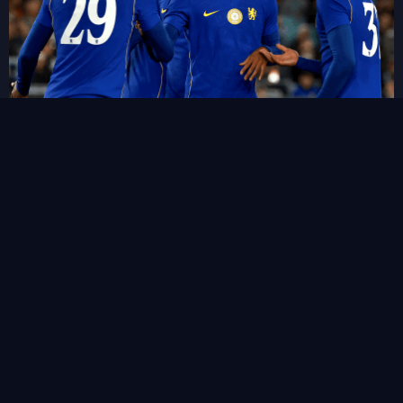
“ชูเอา เปโดร” ซัดแฮททริคสายฟ้าแลบ!พลิกนรกพาเชลซี อัด เวสเทิร์น
ซิดนีย์ 6-4