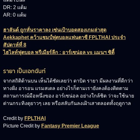
DR: 2 แต้ม
AR: 0 แต้ม
ฮาลันด์ ถูกหั่นราคาลง เซ่นเป้าบอดสองเกมล่าสุด
Aekkaphet คว้าแชมป์ฟุตบอลแฟนตาซี FPLTHAI ประจำ
สัปดาห์ที่ 8
ไฮไลท์ฟุตบอล พรีเมียร์ลีก : อาร์เซน่อล vs แมนฯ ซิตี้
รายา เป็นเอกฉันท์
จากสถิติด้านบน เห็นได้ชัดเลยว่า ดาบิด รายา มีผลงานที่ดีกว่า
ทางฝั่ง อารอน แรมสเดล อย่างไรก็ตามเรายังคงต้องติดตาม
สถานการณ์มือหนึ่งของ อาร์เซน่อล อย่างใกล้ชิด ว่าจะใช้นาย
ด่านกระทิงดุยาวๆ เลย หรือสลับกันลงเฝ้าเสาตลอดทั้งฤดูกาล
Credit by
FPLTHAI
Picture Credit by
Fantasy Premier League