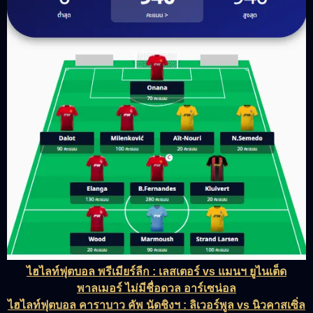
ไฮไลท์ฟุตบอล พรีเมียร์ลีก : เลสเตอร์ vs แมนฯ ยูไนเต็ด
พาลเมอร์ ไม่มีชื่อดวล อาร์เซน่อล
ไฮไลท์ฟุตบอล คาราบาว คัพ นัดชิงฯ : ลิเวอร์พูล vs นิวคาสเซิ่ล