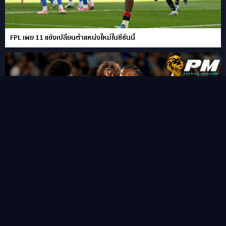
FPL เผย 11 แข้งเปลี่ยนตำแหน่งใหม่ในซีซั่นนี้
“ชูเอา เปโดร” ซัดแฮททริคสายฟ้าแลบ!พลิกนรกพาเชลซี อัด เวสเทิร์น
ซิดนีย์ 6-4