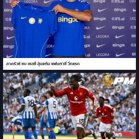
ลาครัวซ์ ซบ เชลซี ลุ้นแต้ม แฟนตาซี วีกแรก