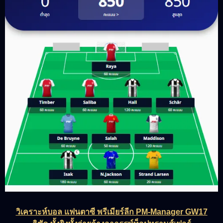
วิเคราะห์บอล แฟนตาซี พรีเมียร์ลีก PM-Manager GW17