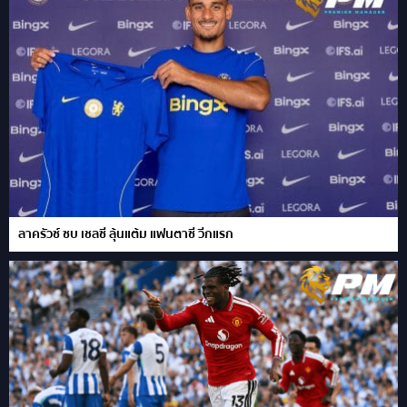
ลาครัวซ์ ซบ เชลซี ลุ้นแต้ม แฟนตาซี วีกแรก