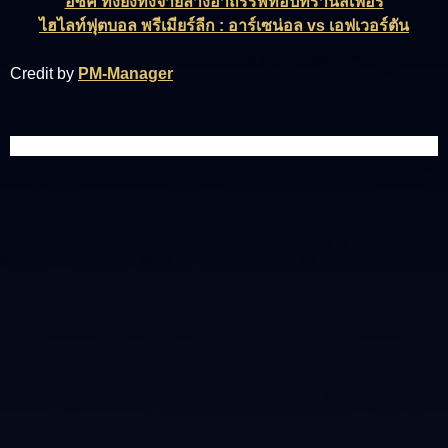
อิซัค ทั้งยิงทั้งจ่ายล้างอาถรรพ์ท็อปทรานส์เฟอร์
ไฮไลท์ฟุตบอล พรีเมียร์ลีก : อาร์เซน่อล vs เอฟเวอร์ตัน
Credit by
PM-Manager