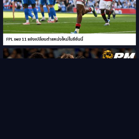
FPL เผย 11 แข้งเปลี่ยนตำแหน่งใหม่ในซีซั่นนี้
“ชูเอา เปโดร” ซัดแฮททริคสายฟ้าแลบ!พลิกนรกพาเชลซี อัด เวสเทิร์น