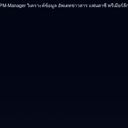
PM-Manager วิเคราะห์ข้อมูล อัพเดทข่าวสาร แฟนตาซี พรีเมียร์ลี