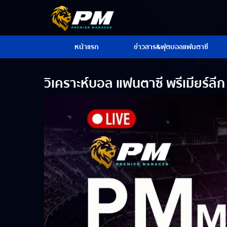
หน้าแรก
ข่าวสาร&ฟุตบอลแฟนตาซี
วิเคราะห์บอล แฟนตาซี พรีเมียร์ล