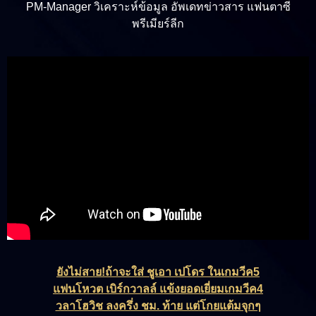
PM-Manager วิเคราะห์ข้อมูล อัพเดทข่าวสาร แฟนตาซี
พรีเมียร์ลีก
ยังไม่สาย!ถ้าจะใส่ ชูเอา เปโดร ในเกมวีค5
แฟนโหวต เบิร์กวาลล์ แข้งยอดเยี่ยมเกมวีค4
วลาโฮวิช ลงครึ่ง ชม. ท้าย แต่โกยแต้มจุกๆ