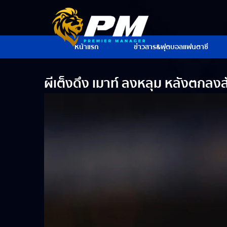
หน้าแรก
ข่าวสาร&ฟุตบอลแฟนตาซี
ผีเต็งดึง เมาท์ ลงหลุม หลังตกลง