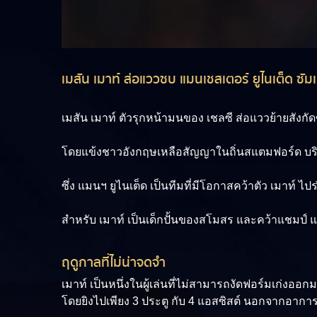
เมสัน เมาท์ ส่อแววซบ แมนเชสเตอร์ ยูไนเต็ด ซั
เมสัน เมาท์
ตัวรุกหน้ามนของ เชลซี ส่อแววย้ายสังกัด
โดยแข้งชาวอังกฤษเหลือสัญญาในถิ่นสแตมฟอร์ด บริดจ์
ซึ่ง แมนฯ ยูไนเต็ด เป็นทีมที่มีโอกาสคว้าตัว เมาท์ 
สำหรับ เมาท์ เป็นเด็กปั้นของสโมสร และคว้าแชมป์ แช
ฤดูกาลที่ไม่น่าจดจำ
เมาท์ เป็นหนึ่งในผู้เล่นที่ไม่สามารถงัดฟอร์มเก่งออกม
โดยยิงไปเพียง 3 ประตู กับ 4 แอสซิสต์ นอกจากอาการบ