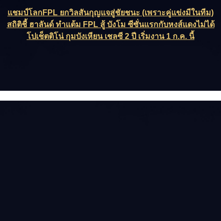
แชมป์โลกFPL ยกวิลสันกุญแจสู่ชัยชนะ (เพราะคู่แข่งมีในทีม)
สถิติชี้ ฮาลันด์ ทำแต้ม FPL สู้ บังโม ซีซั่นแรกกับหงส์แดงไม่ได้
โปเช็ตติโน่ กุมบังเหียน เชลซี 2 ปี เริ่มงาน 1 ก.ค. นี้