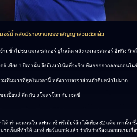
มเมอร์นี้ หลังมีรายงานเจรจาสัญญาส่วนตัวแล้ว
ข้ามขั้วไปซบ แมนเชสเตอร์ ยูไนเต็ด หลัง แมนเชสเตอร์ อีฟนิง นิว
 เพียง 1 ปีเท่านั้น จึงมีแนวโน้มที่จะย้ายทีมออกจากลอนดอนในซั
ไปร่วมทีมมากที่สุดในเวลานี้ หลังการเจรจาส่วนตัวคืบหน้าไปมาก
มเปี้ยนส์ ลีก กับ สโมสรโลก กับ เชลซี
าได้ ทำคะแนนใน แฟนตาซี พรีเมียร์ลีก ได้เพียง 82 แต้ม เท่านั้น ซึ่
าดเจ็บที่ทำให้ เมาท์ ฟอร์มแกว่งแล้ว ว่ากันว่าเรื่องนอกสนามเกี่