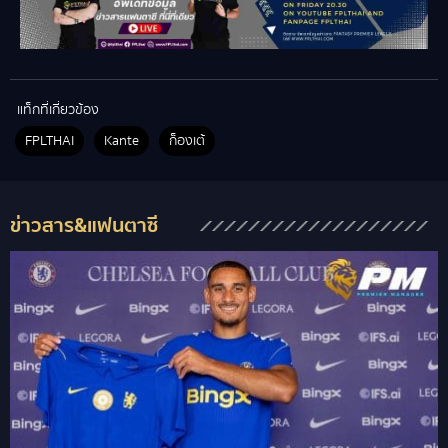
แท็กที่เกี่ยวข้อง
FPLTHAI
Kante
ก็องเต้
ข่าวสาร&แฟนตาซี