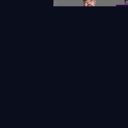
แท็กที่เกี่ยวข้อง
FPLTHAI
Havertz
ฮาแวร์ตซ์
ข่าวสาร&แฟนตาซี