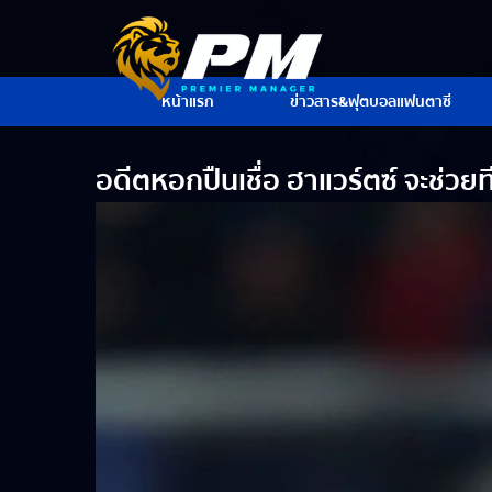
หน้าแรก
ข่าวสาร&ฟุตบอลแฟนตาซี
อดีตหอกปืนเชื่อ ฮาแวร์ตซ์ จะช่ว