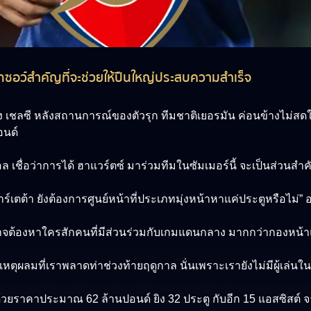
นจิ๊กซอว์สำคัญที่จะช่วยให้ปืนใหญ่ประสบความสำเร็จ
 เชลซี หลังสถานการณ์ของตัวรุก ทีมชาติเยอรมัน ค่อนข้างไม่สด
อนด์
ล เชื่อว่าการได้ ฮาแวร์ตซ์ มาร่วมทีมในซัมเมอร์นี้ จะเป็นส่วนส
าร์เตต้า ยังต้องการศูนย์หน้าที่ประเภทมุ่งหน้าหาแค่ประตูหรือไม่” อ
ุณอาจต้องหาใครสักคนที่มีส่วนร่วมกับเกมแดนกลาง มากกว่ากองหน้าแบ
่าเหตุผลมที่เราพลาดท่าช่วงท้ายฤดูกาล นั่นเพราะเรายังไม่มีผู้เล่
20 ด้วยราคาประมาณ 62 ล้านปอนด์ ยิง 32 ประตู กับอีก 15 แอสซิส