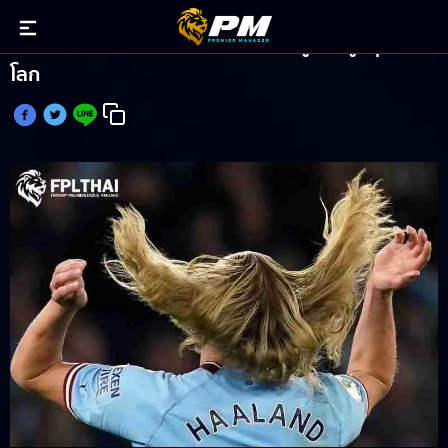
ฮาลันด์ สยายผมครองเบอร์หนึ่งแข้งมูลค่าสูงสุดใน
โลก