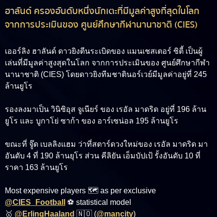
ฮาลันด์ ครองอันดับหนึ่งนักเตะที่มีมูลค่าสูงที่สุดในโลก
จากการประเมินของ ศูนย์ศึกษากีฬานานาชาติ (CIES)
เออร์ลิง ฮาลันด์
ดาวยิงตีนระเบิดของ แมนเชสเตอร์ ซิตี้ เป็นผู้
เล่นที่มีมูลค่าสูงสุดในโลก จากการประเมินของ ศูนย์ศึกษากีฬา
นานาชาติ (CIES) โดยดาวยิงทีมชาตินอร์เวย์มีมูลค่าอยู่ที่ 245
ล้านยูโร
รองลงมาเป็น วินิซิอุส จูเนียร์ ของ เรอัล มาดริด อยู่ที่ 196 ล้าน
ยูโร และ บูกาโย่ ซาก้า ของ อาร์เซน่อล 195 ล้านยูโร
ขณะที่ จู๊ด เบลลิงแฮม ว่าที่สตาร์ดวงใหม่ของ เรอัล มาดริด มา
อันดับ 4 ที่ 190 ล้านยุโร ส่วน คีลิยัน เอ็มบัปเป้ รั้งอันดับ 10 ที่
ราคา 163 ล้านยูโร
Most expensive players 🗺️ as per exclusive
@CIES_Football
⚽ statistical model
🥇
@ErlingHaaland
🇳🇴 (
@mancity
)