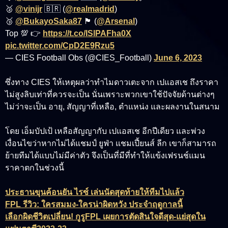
🥈
@vinijr
🇧🇷 (
@realmadrid
)
🥉
@BukayoSaka87
🏴󠁧󠁢󠁥󠁮󠁧󠁿 (
@Arsenal
)
Top 💯 👉
https://t.co/ISlPAFha0X
pic.twitter.com/CpD2E9Rzu5
— CIES Football Obs (@CIES_Football)
June 6, 2023
ซึ่งทาง CIES ให้เหตุผลว่าทำไมดาวเตะจาก เปแอสเช ถึงราคา
ไม่สูงลิบเท่าที่ควรจะเป็น นั่นเพราะพวกเขาใช้ปัจจัยด้านต่างๆ
ไม่ว่าจะเป็น อายุ, สัญญาที่เหลือ, ตำแหน่ง และผลงานในสนาม
โดย เอ็มบัปเป้ เหลือสัญญากับ เปแอสเช อีกปีเดียว และพ่วง
เงื่อนไขว่าหากไม่ได้แชมป์ ยูฟ่า แชมเปี้ยนส์ ลีก เขาก็สามารถ
ย้ายทีมได้แบบไม่มีค่าตัว จึงเป็นที่มีที่ทำให้แข้งเฟรนช์แมน
ราคาตกในช่วงนี้
ประธานขุนค้อนยัน ไรซ์ เล่นนัดสุดท้ายให้ทีมไปแล้ว
FPL รีวิว: ใครสมมง-ใครน่าผิดหวัง ประจำฤดูกาลนี้
เลือกผิดชีวิตเปลี่ยน! กูรูFPL เผยการตัดสินใจดีสุด-แย่สุดใน