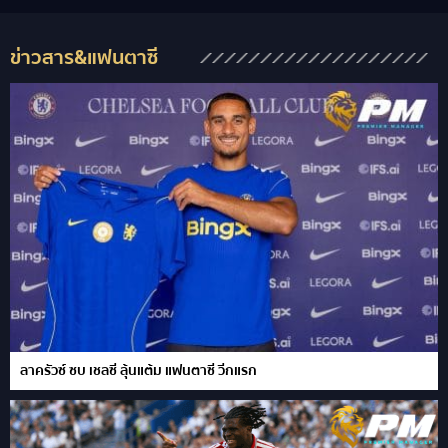
ข่าวสาร&แฟนตาซี
ลาครัวซ์ ซบ เชลซี ลุ้นแต้ม แฟนตาซี วีกแรก