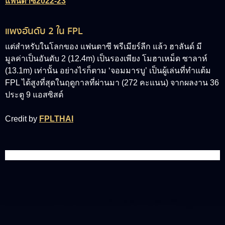
แฟนตาซี2022-23
แพงอันดับ 2 ใน FPL
แต่สำหรับในโลกของ แฟนตาซี พรีเมียร์ลีก แล้ว ฮาลันด์ มี
มูลค่าเป็นอันดับ 2 (12.4m) เป็นรองเพียง โมฮาเหม็ด ซาลาห์
(13.1m) เท่านั้น อย่างไรก็ตาม ‘จอมมารบู’ เป็นผู้เล่นที่ทำแต้ม
FPL ได้สูงที่สุดในฤดูกาลที่ผ่านมา (272 คะแนน) จากผลงาน 36
ประตู 9 แอสซิสต์
Credit by
FPLTHAI