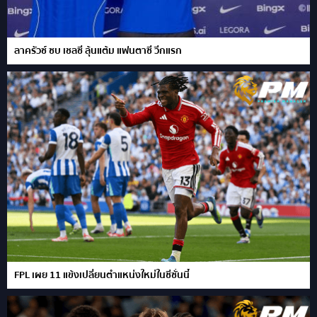
ลาครัวซ์ ซบ เชลซี ลุ้นแต้ม แฟนตาซี วีกแรก
FPL เผย 11 แข้งเปลี่ยนตำแหน่งใหม่ในซีซั่นนี้