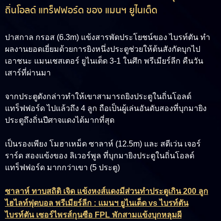
ถิ่นโอลด์ แทร็ฟฟอร์ด ของ แมนฯ ยูไนเต็ด
ปาสกาล กรอส (6.3m)
แข้งสารพัดประโยชน์ของ ไบรท์ตัน ทำ
ผลงานยอดเยี่ยมด้วยการยิงหนึ่งประตูช่วยให้ต้นสังกัดบุกไป
เอาชนะ แมนเชสเตอร์ ยูไนเต็ด 3-1 ในศึก พรีเมียร์ลีก คืนวัน
เสาร์ที่ผ่านมา
จากประตูดังกล่าวทำให้เขาสามารถยิงประตูในถิ่นโอลด์
แทร็ฟฟอร์ด ไปแล้วถึง 4 ลูก ถือเป็นผู้เล่นอันดับสองที่บุกมายิง
ประตูถึงถิ่นปีศาจแดงได้มากที่สุด
เป็นรองเพียง โมฮาเหม็ด ซาลาห์ (12.5m) และ สตีเว่น เจอร์
ราร์ด สองแข้งของ ลิเวอร์พูล ที่บุกมายิงประตูในถิ่นโอลด์
แทร็ฟฟอร์ด มากกว่าเขา (5 ประตู)
ซาลาห์ ทาบสถิติ เจิด แข้งหงส์แดงมีส่วนทำประตูเกิน 200 ลูก
ไฮไลท์ฟุตบอล พรีเมียร์ลีก : แมนฯ ยูไนเต็ด vs ไบรท์ตัน
ไบรท์ตัน เซอร์ไพรส์กุนซือ FPL พักสามแข้งบุกหลุมผี