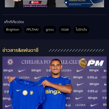
แท็กที่เกี่ยวข้อง
Brighton
FPLTHAI
gross
กรอส
ไบร์ทตัน
ข่าวสาร&แฟนตาซี