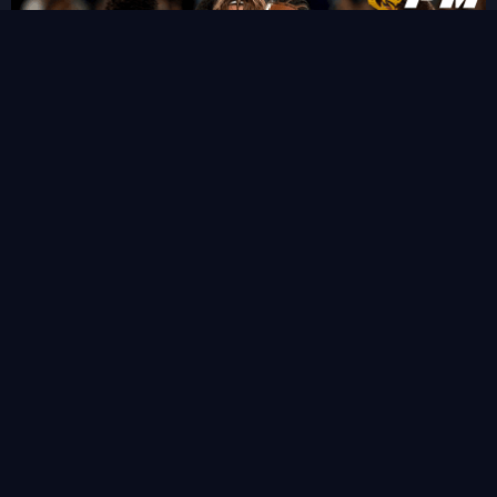
“ชูเอา เปโดร” ซัดแฮททริคสายฟ้าแลบ!พลิกนรกพาเชลซี อัด เวสเทิร์น
ซิดนีย์ 6-4