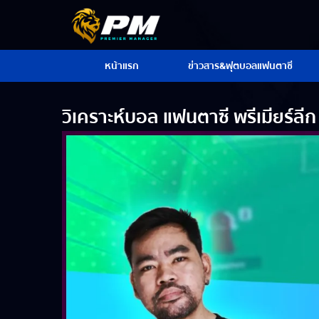
หน้าแรก
ข่าวสาร&ฟุตบอลแฟนตาซี
วิเคราะห์บอล แฟนตาซี พรีเมียร์ล