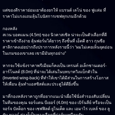
แต่ของดีราคาย่อมเยาต้องยกให้
แบรนด์ เลโน่
ของ ฟูแล่ม ที่
ราคาไม่แรงแถมลุ้นโบนัสการเซฟทุกเกมอีกด้วย
กองหลัง
สเวน บอตแมน (4.5m)
ของ นิวคาสเซิล น่าจะเป็นตัวเลือกที่ดี
ราคาเข้าถึงง่าย ลุ้นฟอร์มได้ยาวๆ ถึงขั้นที่ เอ็ดดี ฮาว กุนซือ
สาลิกาดงเอ่ยปากถึงปราการหลังรายนี้ว่า “ผมไม่เคยเห็นจุดอ่อน
ในเกมของเขาเลย เขามีมันทุกอย่าง”
หากจะใช้แข้งราคาพรีเมียมก็คงเป็น
เทรนท์ อเล็กซานเดอร์-
อาร์โนลด์ (8.0m)
ที่น่าจะได้เล่นในบทบาทวิงแบ็กตัวใน
(Inverted wing-back) ที่ทำให้เขาได้มีส่วนในการสร้างโอกาส
ให้เพื่อน ลุ้นทำแอสซิสต์และประตูได้ดียิ่งขึ้น
มาที่กองหลังราคาถูกที่อยากแนะนำเผื่อใช้นั่งสำรองสับเปลี่ยน
ในทีมของคุณ
จอร์แดน บีเยอร์ (4.0m)
ของ เบิร์นลีย์ หรือจะเป็น
จอร์จ บัลด็อก ของ เชฟฟิลด์ ยูไนเต็ด และ เอมาไร เบลล์ ของ ลู
ตัน ทาวน์ ต่างก็เป็นทางเลือกที่น่าลุ้นเหมือนกัน