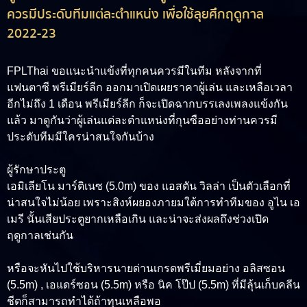
ควรมีประดับทีมแต่ละตำแหน่ง เพื่อใช้ลุยศึกฤดูกาล
2022-23
FPLThai
ขอแนะนำแข้งที่ทุกคนควรมีในทีม หลังจากที่
แฟนตาซี พรีเมียร์ลีก
ออกมาเปิดเผยราคาผู้เล่น และเหลือเวลา
อีกไม่ถึง 1 เดือน พรีเมียร์ลีก ก็จะเปิดฉากบรรเลงเพลงแข้งกัน
แล้ว มาดูกันว่าผู้เล่นแต่ละตำแหน่งที่กุนซืออย่างท่านควรมี
ประดับทีมมีใครน่าสนใจกันบ้าง
ผู้รักษาประตู
เอมิเลียโน มาร์ติเนซ (5.0m)
ของ แอสตัน วิลล่า เป็นตัวเลือกที่
น่าสนใจไม่น้อย เพราะสิงห์ผยองภายมใต้การทำทีมของ อูไน เอ
เมรี นั้นเสียประตูยากเหลือเกิน และน่าจะส่งผลถึงช่วงเปิด
ฤดูกาลเช่นกัน
หรือจะหันไปใช้บริหารนายด่านเกรดพรีเมี่ยมอย่าง
อลิสซอน
(5.5m)
,
เอแดร์ซอน (5.5m)
หรือ
นิค โป๊ป (5.5m)
ที่มีลุ้นเก็บคลีน
ชีตก็สามารถทำได้ถ้าทุนเหลือพอ