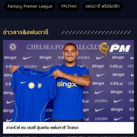
Fantasy Premier League
FPLTHAI
แฟนตาซี พรีเมียร์ลีก
ข่าวสาร&แฟนตาซี
ลาครัวซ์ ซบ เชลซี ลุ้นแต้ม แฟนตาซี วีกแรก