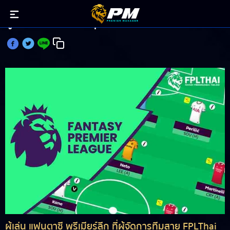
ผู้เล่นแต่ละตำแหน่งที่กุนซือ FPLThai ควรมีประดับทีม
ผู้เล่น แฟนตาซี พรีเมียร์ลีก ที่ผู้จัดการทีมสาย FPLThai