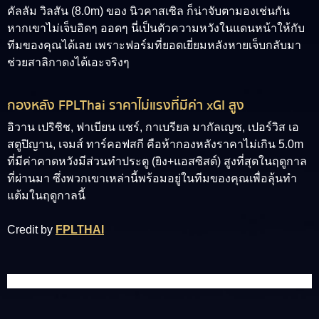
คัลลัม วิลสัน (8.0m)
ของ นิวคาสเซิล ก็น่าจับตามองเช่นกัน
หากเขาไม่เจ็บอิดๆ ออดๆ นี่เป็นตัวความหวังในแดนหน้าให้กับ
ทีมของคุณได้เลย เพราะฟอร์มที่ยอดเยี่ยมหลังหายเจ็บกลับมา
ช่วยสาลิกาดงได้เอะจริงๆ
กองหลัง FPLThai ราคาไม่แรงที่มีค่า xGI สูง
อิวาน เปริซิช, ฟาเบียน แชร์, กาเบรียล มากัลเญซ, เปอร์วิส เอ
สตูปิญาน, เจมส์ ทาร์คอฟสกี คือห้ากองหลังราคาไม่เกิน 5.0m
ที่มีค่าคาดหวังมีส่วนทำประตู (ยิง+แอสซิสต์) สูงที่สุดในฤดูกาล
ที่ผ่านมา ซึ่งพวกเขาเหล่านี้พร้อมอยู่ในทีมของคุณเพื่อลุ้นทำ
แต้มในฤดูกาลนี้
Credit by
FPLTHAI