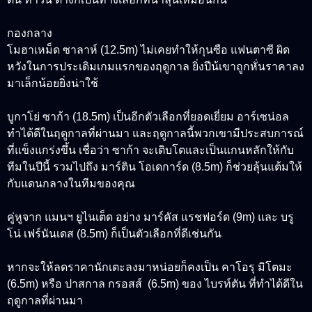
กองกลาง
โมฮาเหม็ด ซาลาห์ (12.5m)
ไม่เคยทำให้กุนซือ แฟนตาซี ผิด
หวังในการประเดิมเกมแรกของฤดูกาล ยิ่งปีน้เขาถูกหั่นราคาลง
มาเล็กน้อยยิ่งน่าใช้
บูกาโย่ ซาก้า (18.5m)
เป็นอีกตัวเลือกที่ยอดเยี่ยม อาร์เซน่อล
ทำได้ดีในฤดูกาลที่ผ่านมา และฤดูกาลนี้พวกเขามีประสบการณ์
ที่แข็งแกร่งขึ้น เชื่อว่า ซาก้า จะเติบโตและเป็นแกนหลักให้กับ
ทีมในปีนี้ รวมไปถึง
มาร์ติน โอเดการ์ด (8.5m)
ก็ช่วยลุ้นแต้มให้
กับแดนกลางในทีมของคุณ
คู่หูจาก แมนฯ ยูไนเต็ด อย่าง
มาร์คัส แรชฟอร์ด (9m)
และ
บรู
โน่ เฟร์นันเดส (8.5m)
ก็เป็นตัวเลือกที่ดีเช่นกัน
หากจะให้ลดราคานักเตะลงมาหน่อยก็คงเป็น
คาโอรุ มิโตมะ
(6.5m)
หรือ
ปาสกาล กรอสส์ (6.5m)
ของ ไบรท์ตัน ที่ทำได้ดีใน
ฤดูกาลที่ผ่านมา