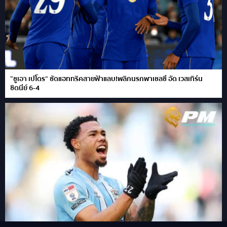
“ชูเอา เปโดร” ซัดแฮททริคสายฟ้าแลบ!พลิกนรกพาเชลซี อัด เวสเทิร์น
ซิดนีย์ 6-4