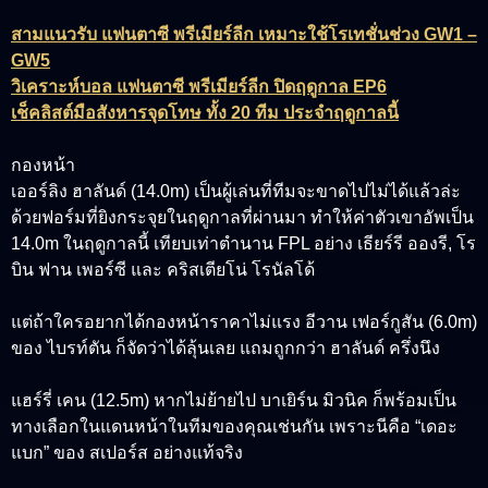
สามแนวรับ แฟนตาซี พรีเมียร์ลีก เหมาะใช้โรเทชั่นช่วง GW1 –
GW5
วิเคราะห์บอล แฟนตาซี พรีเมียร์ลีก ปิดฤดูกาล EP6
เช็คลิสต์มือสังหารจุดโทษ ทั้ง 20 ทีม ประจำฤดูกาลนี้
กองหน้า
เออร์ลิง ฮาลันด์ (14.0m)
เป็นผู้เล่นที่ทีมจะขาดไปไม่ได้แล้วล่ะ
ด้วยฟอร์มที่ยิงกระจุยในฤดูกาลที่ผ่านมา ทำให้ค่าตัวเขาอัพเป็น
14.0m ในฤดูกาลนี้ เทียบเท่าตำนาน FPL อย่าง เธียร์รี อองรี, โร
บิน ฟาน เพอร์ซี และ คริสเตียโน่ โรนัลโด้
แต่ถ้าใครอยากได้กองหน้าราคาไม่แรง
อีวาน เฟอร์กูสัน (6.0m)
ของ ไบรท์ตัน ก็จัดว่าได้ลุ้นเลย แถมถูกกว่า ฮาลันด์ ครึ่งนึง
แฮร์รี่ เคน (12.5m)
หากไม่ย้ายไป บาเยิร์น มิวนิค ก็พร้อมเป็น
ทางเลือกในแดนหน้าในทีมของคุณเช่นกัน เพราะนีคือ “เดอะ
แบก” ของ สเปอร์ส อย่างแท้จริง